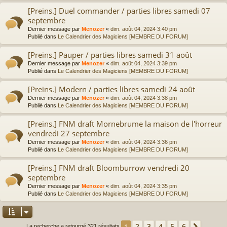
[Preins.] Duel commander / parties libres samedi 07
septembre
Dernier message par
Menozer
«
dim. août 04, 2024 3:40 pm
Publié dans
Le Calendrier des Magiciens [MEMBRE DU FORUM]
[Preins.] Pauper / parties libres samedi 31 août
Dernier message par
Menozer
«
dim. août 04, 2024 3:39 pm
Publié dans
Le Calendrier des Magiciens [MEMBRE DU FORUM]
[Preins.] Modern / parties libres samedi 24 août
Dernier message par
Menozer
«
dim. août 04, 2024 3:38 pm
Publié dans
Le Calendrier des Magiciens [MEMBRE DU FORUM]
[Preins.] FNM draft Mornebrume la maison de l'horreur
vendredi 27 septembre
Dernier message par
Menozer
«
dim. août 04, 2024 3:36 pm
Publié dans
Le Calendrier des Magiciens [MEMBRE DU FORUM]
[Preins.] FNM draft Bloomburrow vendredi 20
septembre
Dernier message par
Menozer
«
dim. août 04, 2024 3:35 pm
Publié dans
Le Calendrier des Magiciens [MEMBRE DU FORUM]
2
3
4
5
6
1
Suivan
La recherche a retourné 321 résultats