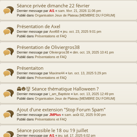
Séance privée dimanche 22 février
Dernier message par
Al1
«
sam. févr. 21, 2026 11:06 pm
Publié dans
Organisation Jeux de Plateau [MEMBRE DU FORUM]
Présentation de Axel
Dernier message par
Axel68
«
jeu. oct. 23, 2025 9:01 pm
Publié dans
Présentations et FAQ
Présentation de Oliviergros38
Dernier message par
Oliviergros38
«
dim. oct. 19, 2025 10:41 pm
Publié dans
Présentations et FAQ
Présentaiton
Dernier message par
Maxime44
«
lun. oct. 13, 2025 5:29 pm
Publié dans
Présentations et FAQ
👻🎃👹 Séance thématique Halloween ?
Dernier message par
i_am_Baptiste
«
lun. oct. 13, 2025 12:49 pm
Publié dans
Organisation Jeux de Plateau [MEMBRE DU FORUM]
Ajout d'une extension "Stop Forum Spam"
Dernier message par
JMPlus
«
sam. août 02, 2025 9:00 pm
Publié dans
Présentations et FAQ
Séance possible le 18 ou 19 juillet
Dernier message par
Al1
«
jeu. juil. 17, 2025 6:02 pm