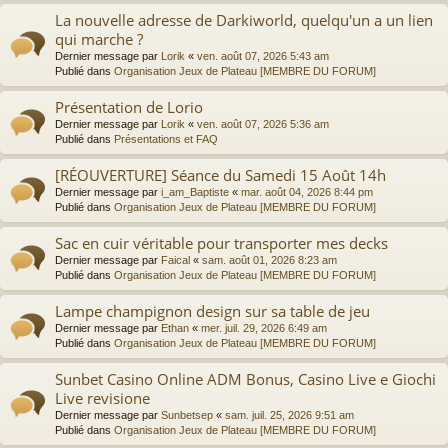
La nouvelle adresse de Darkiworld, quelqu'un a un lien
qui marche ?
Dernier message par
Lorik
«
ven. août 07, 2026 5:43 am
Publié dans
Organisation Jeux de Plateau [MEMBRE DU FORUM]
Présentation de Lorio
Dernier message par
Lorik
«
ven. août 07, 2026 5:36 am
Publié dans
Présentations et FAQ
[RÉOUVERTURE] Séance du Samedi 15 Août 14h
Dernier message par
i_am_Baptiste
«
mar. août 04, 2026 8:44 pm
Publié dans
Organisation Jeux de Plateau [MEMBRE DU FORUM]
Sac en cuir véritable pour transporter mes decks
Dernier message par
Faical
«
sam. août 01, 2026 8:23 am
Publié dans
Organisation Jeux de Plateau [MEMBRE DU FORUM]
Lampe champignon design sur sa table de jeu
Dernier message par
Ethan
«
mer. juil. 29, 2026 6:49 am
Publié dans
Organisation Jeux de Plateau [MEMBRE DU FORUM]
Sunbet Casino Online ADM Bonus, Casino Live e Giochi
Live revisione
Dernier message par
Sunbetsep
«
sam. juil. 25, 2026 9:51 am
Publié dans
Organisation Jeux de Plateau [MEMBRE DU FORUM]