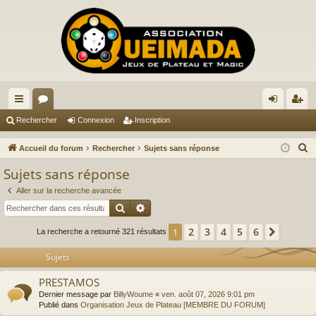
ac
or
on
ns
Rechercher
Connexion
Inscription
co
u
ne
cri
R
Accueil du forum
Rechercher
Sujets sans réponse
ur
m
xi
pti
e
Sujets sans réponse
c
ci
s
on
on
Aller sur la recherche avancée
h
s
Rechercher
Recherche avancée
e
r
2
3
4
5
6
1
Suivan
La recherche a retourné 321 résultats
c
Sujets
h
e
PRESTAMOS
r
Dernier message par
BillyWoume
«
ven. août 07, 2026 9:01 pm
Publié dans
Organisation Jeux de Plateau [MEMBRE DU FORUM]