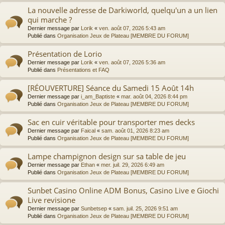
La nouvelle adresse de Darkiworld, quelqu'un a un lien
qui marche ?
Dernier message par
Lorik
«
ven. août 07, 2026 5:43 am
Publié dans
Organisation Jeux de Plateau [MEMBRE DU FORUM]
Présentation de Lorio
Dernier message par
Lorik
«
ven. août 07, 2026 5:36 am
Publié dans
Présentations et FAQ
[RÉOUVERTURE] Séance du Samedi 15 Août 14h
Dernier message par
i_am_Baptiste
«
mar. août 04, 2026 8:44 pm
Publié dans
Organisation Jeux de Plateau [MEMBRE DU FORUM]
Sac en cuir véritable pour transporter mes decks
Dernier message par
Faical
«
sam. août 01, 2026 8:23 am
Publié dans
Organisation Jeux de Plateau [MEMBRE DU FORUM]
Lampe champignon design sur sa table de jeu
Dernier message par
Ethan
«
mer. juil. 29, 2026 6:49 am
Publié dans
Organisation Jeux de Plateau [MEMBRE DU FORUM]
Sunbet Casino Online ADM Bonus, Casino Live e Giochi
Live revisione
Dernier message par
Sunbetsep
«
sam. juil. 25, 2026 9:51 am
Publié dans
Organisation Jeux de Plateau [MEMBRE DU FORUM]