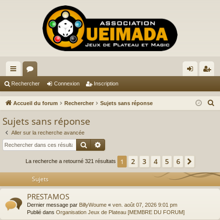
ac
or
on
ns
Rechercher
Connexion
Inscription
co
u
ne
cri
R
Accueil du forum
Rechercher
Sujets sans réponse
ur
m
xi
pti
e
Sujets sans réponse
c
ci
s
on
on
Aller sur la recherche avancée
h
s
Rechercher
Recherche avancée
e
r
2
3
4
5
6
1
Suivan
La recherche a retourné 321 résultats
c
Sujets
h
e
PRESTAMOS
r
Dernier message par
BillyWoume
«
ven. août 07, 2026 9:01 pm
Publié dans
Organisation Jeux de Plateau [MEMBRE DU FORUM]