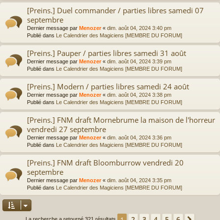
[Preins.] Duel commander / parties libres samedi 07
septembre
Dernier message par
Menozer
«
dim. août 04, 2024 3:40 pm
Publié dans
Le Calendrier des Magiciens [MEMBRE DU FORUM]
[Preins.] Pauper / parties libres samedi 31 août
Dernier message par
Menozer
«
dim. août 04, 2024 3:39 pm
Publié dans
Le Calendrier des Magiciens [MEMBRE DU FORUM]
[Preins.] Modern / parties libres samedi 24 août
Dernier message par
Menozer
«
dim. août 04, 2024 3:38 pm
Publié dans
Le Calendrier des Magiciens [MEMBRE DU FORUM]
[Preins.] FNM draft Mornebrume la maison de l'horreur
vendredi 27 septembre
Dernier message par
Menozer
«
dim. août 04, 2024 3:36 pm
Publié dans
Le Calendrier des Magiciens [MEMBRE DU FORUM]
[Preins.] FNM draft Bloomburrow vendredi 20
septembre
Dernier message par
Menozer
«
dim. août 04, 2024 3:35 pm
Publié dans
Le Calendrier des Magiciens [MEMBRE DU FORUM]
2
3
4
5
6
1
Suivan
La recherche a retourné 321 résultats