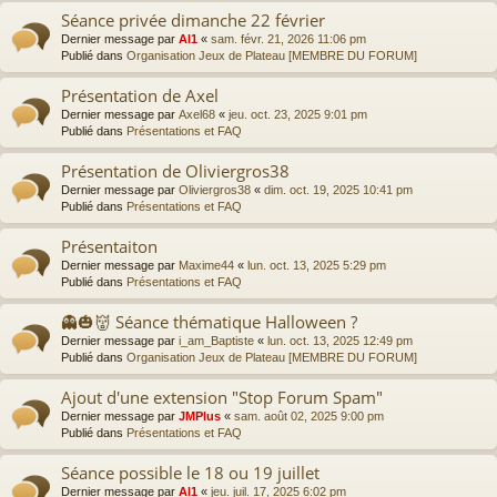
Séance privée dimanche 22 février
Dernier message par
Al1
«
sam. févr. 21, 2026 11:06 pm
Publié dans
Organisation Jeux de Plateau [MEMBRE DU FORUM]
Présentation de Axel
Dernier message par
Axel68
«
jeu. oct. 23, 2025 9:01 pm
Publié dans
Présentations et FAQ
Présentation de Oliviergros38
Dernier message par
Oliviergros38
«
dim. oct. 19, 2025 10:41 pm
Publié dans
Présentations et FAQ
Présentaiton
Dernier message par
Maxime44
«
lun. oct. 13, 2025 5:29 pm
Publié dans
Présentations et FAQ
👻🎃👹 Séance thématique Halloween ?
Dernier message par
i_am_Baptiste
«
lun. oct. 13, 2025 12:49 pm
Publié dans
Organisation Jeux de Plateau [MEMBRE DU FORUM]
Ajout d'une extension "Stop Forum Spam"
Dernier message par
JMPlus
«
sam. août 02, 2025 9:00 pm
Publié dans
Présentations et FAQ
Séance possible le 18 ou 19 juillet
Dernier message par
Al1
«
jeu. juil. 17, 2025 6:02 pm