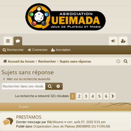
ac
or
on
ns
Rechercher
Connexion
Inscription
co
u
ne
cri
R
Accueil du forum
Rechercher
Sujets sans réponse
ur
m
xi
pti
e
Sujets sans réponse
c
ci
s
on
on
Aller sur la recherche avancée
h
s
Rechercher
Recherche avancée
e
r
2
3
4
5
6
1
Suivan
La recherche a retourné 321 résultats
c
Sujets
h
e
PRESTAMOS
r
Dernier message par
BillyWoume
«
ven. août 07, 2026 9:01 pm
Publié dans
Organisation Jeux de Plateau [MEMBRE DU FORUM]