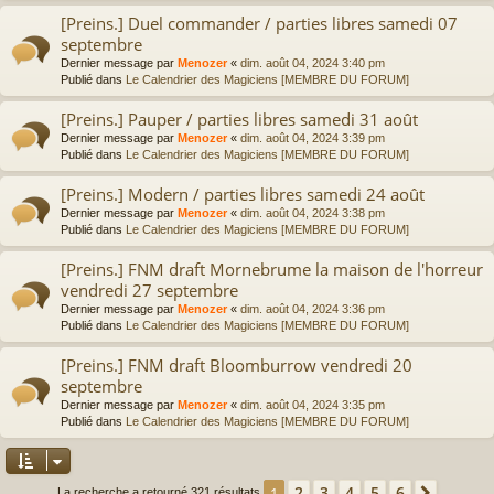
[Preins.] Duel commander / parties libres samedi 07
septembre
Dernier message par
Menozer
«
dim. août 04, 2024 3:40 pm
Publié dans
Le Calendrier des Magiciens [MEMBRE DU FORUM]
[Preins.] Pauper / parties libres samedi 31 août
Dernier message par
Menozer
«
dim. août 04, 2024 3:39 pm
Publié dans
Le Calendrier des Magiciens [MEMBRE DU FORUM]
[Preins.] Modern / parties libres samedi 24 août
Dernier message par
Menozer
«
dim. août 04, 2024 3:38 pm
Publié dans
Le Calendrier des Magiciens [MEMBRE DU FORUM]
[Preins.] FNM draft Mornebrume la maison de l'horreur
vendredi 27 septembre
Dernier message par
Menozer
«
dim. août 04, 2024 3:36 pm
Publié dans
Le Calendrier des Magiciens [MEMBRE DU FORUM]
[Preins.] FNM draft Bloomburrow vendredi 20
septembre
Dernier message par
Menozer
«
dim. août 04, 2024 3:35 pm
Publié dans
Le Calendrier des Magiciens [MEMBRE DU FORUM]
2
3
4
5
6
1
Suivan
La recherche a retourné 321 résultats