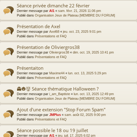
Séance privée dimanche 22 février
Dernier message par
Al1
«
sam. févr. 21, 2026 11:06 pm
Publié dans
Organisation Jeux de Plateau [MEMBRE DU FORUM]
Présentation de Axel
Dernier message par
Axel68
«
jeu. oct. 23, 2025 9:01 pm
Publié dans
Présentations et FAQ
Présentation de Oliviergros38
Dernier message par
Oliviergros38
«
dim. oct. 19, 2025 10:41 pm
Publié dans
Présentations et FAQ
Présentaiton
Dernier message par
Maxime44
«
lun. oct. 13, 2025 5:29 pm
Publié dans
Présentations et FAQ
👻🎃👹 Séance thématique Halloween ?
Dernier message par
i_am_Baptiste
«
lun. oct. 13, 2025 12:49 pm
Publié dans
Organisation Jeux de Plateau [MEMBRE DU FORUM]
Ajout d'une extension "Stop Forum Spam"
Dernier message par
JMPlus
«
sam. août 02, 2025 9:00 pm
Publié dans
Présentations et FAQ
Séance possible le 18 ou 19 juillet
Dernier message par
Al1
«
jeu. juil. 17, 2025 6:02 pm