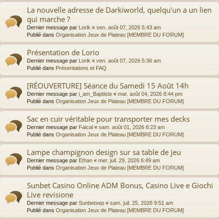
La nouvelle adresse de Darkiworld, quelqu'un a un lien
qui marche ?
Dernier message par
Lorik
«
ven. août 07, 2026 5:43 am
Publié dans
Organisation Jeux de Plateau [MEMBRE DU FORUM]
Présentation de Lorio
Dernier message par
Lorik
«
ven. août 07, 2026 5:36 am
Publié dans
Présentations et FAQ
[RÉOUVERTURE] Séance du Samedi 15 Août 14h
Dernier message par
i_am_Baptiste
«
mar. août 04, 2026 8:44 pm
Publié dans
Organisation Jeux de Plateau [MEMBRE DU FORUM]
Sac en cuir véritable pour transporter mes decks
Dernier message par
Faical
«
sam. août 01, 2026 8:23 am
Publié dans
Organisation Jeux de Plateau [MEMBRE DU FORUM]
Lampe champignon design sur sa table de jeu
Dernier message par
Ethan
«
mer. juil. 29, 2026 6:49 am
Publié dans
Organisation Jeux de Plateau [MEMBRE DU FORUM]
Sunbet Casino Online ADM Bonus, Casino Live e Giochi
Live revisione
Dernier message par
Sunbetsep
«
sam. juil. 25, 2026 9:51 am
Publié dans
Organisation Jeux de Plateau [MEMBRE DU FORUM]