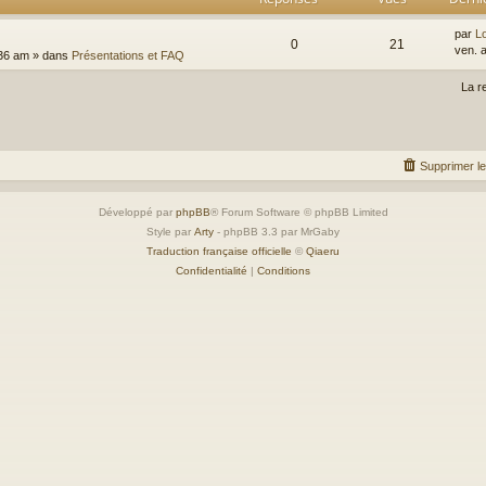
par
Lo
0
21
ven. 
:36 am
» dans
Présentations et FAQ
La r
Supprimer l
Développé par
phpBB
® Forum Software © phpBB Limited
Style par
Arty
- phpBB 3.3 par MrGaby
Traduction française officielle
©
Qiaeru
Confidentialité
|
Conditions