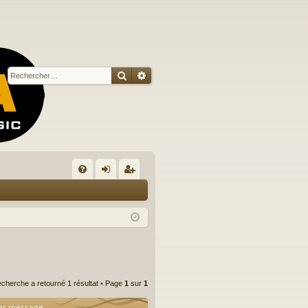
Rechercher
Recherche avancée
R
FA
on
ns
Q
ne
cri
xi
pti
on
on
echerche a retourné 1 résultat • Page
1
sur
1
er message