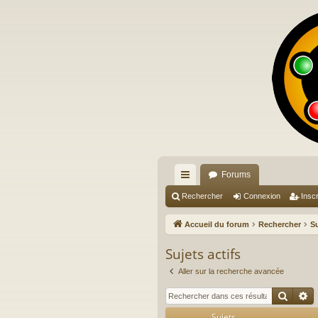
Forums
ac
Rechercher
Connexion
Inscr
co
Accueil du forum
Rechercher
Su
ur
Sujets actifs
ci
Aller sur la recherche avancée
s
Reche
R
Sujets