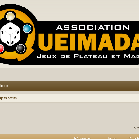
iption
jets actifs
rcher
echerche avancée
La r
Réponses
Vues
Derni