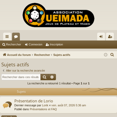
ac
or
on
ns
Rechercher
Connexion
Inscription
co
u
ne
cri
R
Accueil du forum
Rechercher
Sujets actifs
ur
m
xi
pti
e
Sujets actifs
c
ci
s
on
on
Aller sur la recherche avancée
h
s
Rechercher
Recherche avancée
e
La recherche a retourné 1 résultat • Page
1
sur
1
r
c
Sujets
h
Présentation de Lorio
e
Dernier message par
Lorik
«
ven. août 07, 2026 5:36 am
r
Publié dans
Présentations et FAQ