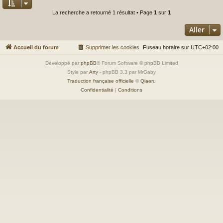
La recherche a retourné 1 résultat • Page
1
sur
1
Aller
Accueil du forum
Supprimer les cookies
Fuseau horaire sur
UTC+02:00
Développé par
phpBB
® Forum Software © phpBB Limited
Style par
Arty
- phpBB 3.3 par MrGaby
Traduction française officielle
©
Qiaeru
Confidentialité
|
Conditions