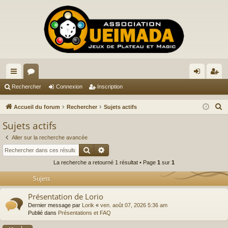
ac
or
on
ns
Rechercher
Connexion
Inscription
co
u
ne
cri
R
Accueil du forum
Rechercher
Sujets actifs
ur
m
xi
pti
e
Sujets actifs
c
ci
s
on
on
Aller sur la recherche avancée
h
s
Rechercher
Recherche avancée
e
La recherche a retourné 1 résultat • Page
1
sur
1
r
c
Sujets
h
Présentation de Lorio
e
Dernier message par
Lorik
«
ven. août 07, 2026 5:36 am
r
Publié dans
Présentations et FAQ