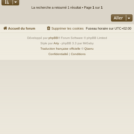
La recherche a retourné 1 résultat • Page
1
sur
1
Aller
Accueil du forum
Supprimer les cookies
Fuseau horaire sur
UTC+02:00
Développé par
phpBB
® Forum Software © phpBB Limited
Style par
Arty
- phpBB 3.3 par MrGaby
Traduction française officielle
©
Qiaeru
Confidentialité
|
Conditions