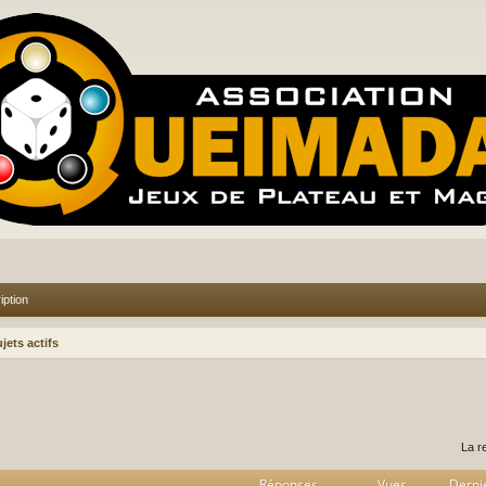
iption
jets actifs
rcher
echerche avancée
La r
Réponses
Vues
Derni