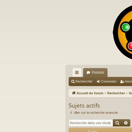
Forums
ac
Rechercher
Connexion
Inscr
co
Accueil du forum
Rechercher
Su
ur
Sujets actifs
ci
Aller sur la recherche avancée
s
Reche
R
Sujets