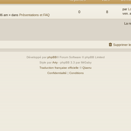
par
Lo
0
8
ven. 
:36 am
» dans
Présentations et FAQ
La r
Supprimer l
Développé par
phpBB
® Forum Software © phpBB Limited
Style par
Arty
- phpBB 3.3 par MrGaby
Traduction française officielle
©
Qiaeru
Confidentialité
|
Conditions