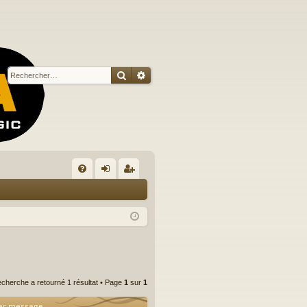
Rechercher
Recherche avancée
R
FA
on
ns
Q
ne
cri
xi
pti
on
on
echerche a retourné 1 résultat • Page
1
sur
1
er message