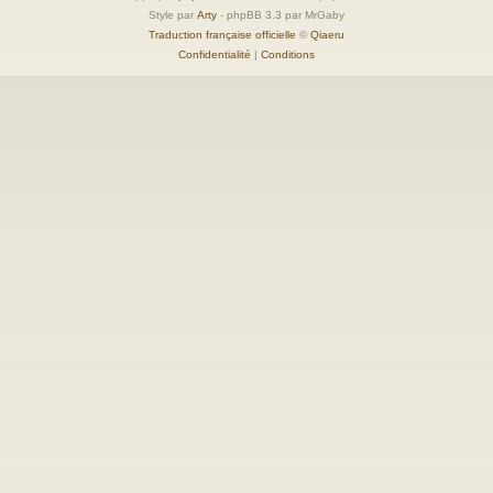
Style par
Arty
- phpBB 3.3 par MrGaby
Traduction française officielle
©
Qiaeru
Confidentialité
|
Conditions