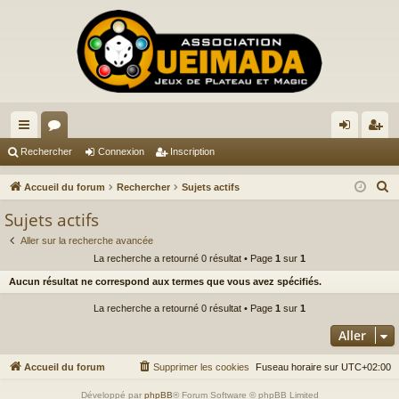
ac
or
on
ns
Rechercher
Connexion
Inscription
co
u
ne
cri
R
Accueil du forum
Rechercher
Sujets actifs
ur
m
xi
pti
e
Sujets actifs
c
ci
s
on
on
Aller sur la recherche avancée
h
s
La recherche a retourné 0 résultat • Page
1
sur
1
e
Aucun résultat ne correspond aux termes que vous avez spécifiés.
r
c
La recherche a retourné 0 résultat • Page
1
sur
1
h
Aller
e
r
Accueil du forum
Supprimer les cookies
Fuseau horaire sur
UTC+02:00
Développé par
phpBB
® Forum Software © phpBB Limited