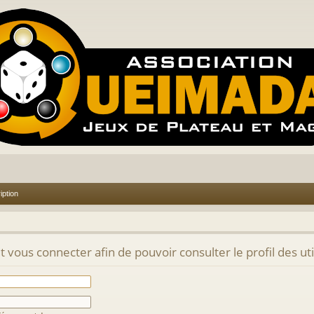
iption
 vous connecter afin de pouvoir consulter le profil des uti