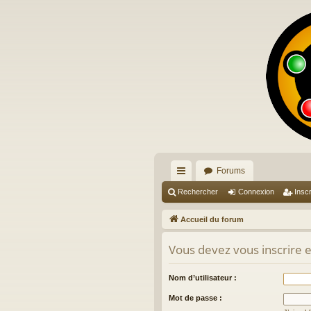
Forums
ac
Rechercher
Connexion
Inscr
co
Accueil du forum
ur
Vous devez vous inscrire et
ci
s
Nom d’utilisateur :
Mot de passe :