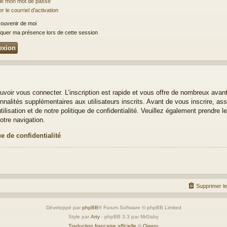
lié mon mot de passe
 le courriel d’activation
ouvenir de moi
uer ma présence lors de cette session
uvoir vous connecter. L’inscription est rapide et vous offre de nombreux avan
nalités supplémentaires aux utilisateurs inscrits. Avant de vous inscrire, ass
ilisation et de notre politique de confidentialité. Veuillez également prendre 
otre navigation.
ue de confidentialité
Supprimer l
Développé par
phpBB
® Forum Software © phpBB Limited
Style par
Arty
- phpBB 3.3 par MrGaby
Traduction française officielle
©
Qiaeru