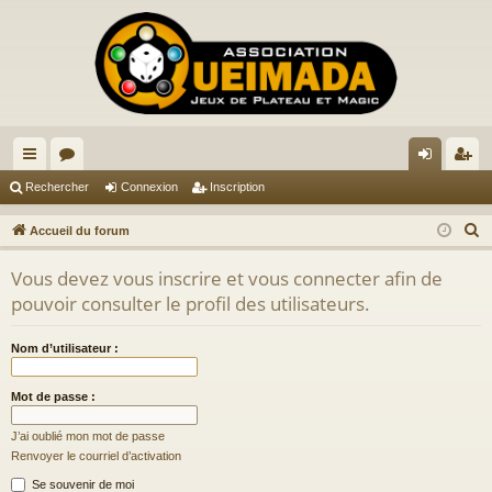
ac
or
on
ns
Rechercher
Connexion
Inscription
co
u
ne
cri
R
Accueil du forum
ur
m
xi
pti
e
Vous devez vous inscrire et vous connecter afin de
c
ci
s
on
on
pouvoir consulter le profil des utilisateurs.
h
s
e
Nom d’utilisateur :
r
c
Mot de passe :
h
e
J’ai oublié mon mot de passe
r
Renvoyer le courriel d’activation
Se souvenir de moi