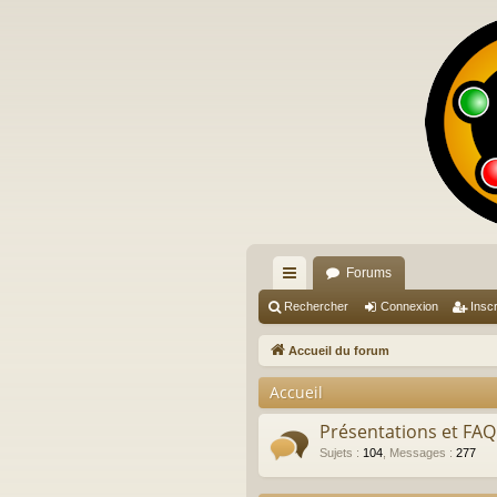
Forums
ac
Rechercher
Connexion
Inscr
co
Accueil du forum
ur
Accueil
ci
Présentations et FAQ
s
Sujets
:
104
,
Messages
:
277