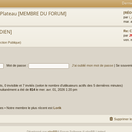
Derni
e Plateau [MEMBRE DU FORUM]
[RÉO
par
i
mar. 
DIEN]
Re: C
par
J
ven. 
ction Publique)
Mot de passe :
J’ai oublié mon mot de passe
|
Se souveni
rits, 0 invisible et 7 invités (selon le nombre d’utilisateurs actifs des 5 dernières minutes)
imultanément a été de
814
le mer. avr. 01, 2026 1:20 pm
s • Notre membre le plus récent est
Lorik
Supprimer l
Développé par
phpBB
® Forum Software © phpBB Limited