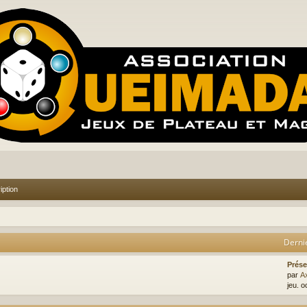
iption
Derni
Prése
par
A
jeu. o