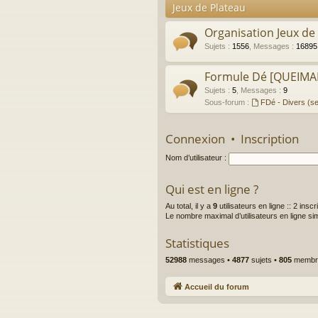
Jeux de Plateau
Organisation Jeux d
Sujets
:
1556
,
Messages
:
16895
Formule Dé [QUEIMA
Sujets
:
5
,
Messages
:
9
Sous-forum :
FDé - Divers (se
Connexion
•
Inscription
Nom d’utilisateur :
Qui est en ligne ?
Au total, il y a
9
utilisateurs en ligne :: 2 insc
Le nombre maximal d’utilisateurs en ligne s
Statistiques
52988
messages •
4877
sujets •
805
membre
Accueil du forum