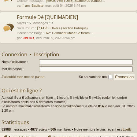
Dernier message :
[RÉOUVERTURE] Séance du Samed…
par
i_am_Baptiste
, mar. août 04, 2026 8:44 pm
Formule Dé [QUEIMADIEN]
Sujets
:
5
,
Messages
:
9
Sous-forum :
FDé - Divers (section Publique)
Dernier message :
Re: Comment utiliser le forum…
par
JMPlus
, ven. mai 09, 2025 5:54 pm
Connexion
•
Inscription
Nom d’utilisateur :
Mot de passe :
J’ai oublié mon mot de passe
Se souvenir de moi
Qui est en ligne ?
Au total, il y a
6
utilisateurs en ligne :: 1 inscrit, 0 invisible et 5 invités (selon le nombre
d’utilisateurs actifs des 5 dernières minutes)
Le nombre maximal d’utilisateurs en ligne simultanément a été de
814
le mer. avr. 01, 2026
1:20 pm
Statistiques
52988
messages •
4877
sujets •
805
membres • Notre membre le plus récent est
Lorik