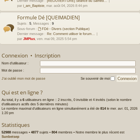
Dernier message :
[RÉOUVERTURE] Séance du Samed…
par
i_am_Baptiste
, mar. août 04, 2026 8:44 pm
Formule Dé [QUEIMADIEN]
Sujets
:
5
,
Messages
:
9
Sous-forum :
FDé - Divers (section Publique)
Dernier message :
Re: Comment utiliser le forum…
par
JMPlus
, ven. mai 09, 2025 5:54 pm
Connexion
•
Inscription
Nom d’utilisateur :
Mot de passe :
J’ai oublié mon mot de passe
Se souvenir de moi
Qui est en ligne ?
Au total, il y a
6
utilisateurs en ligne :: 2 inscrits, 0 invisible et 4 invités (selon le nombre
d’utilisateurs actifs des 5 dernières minutes)
Le nombre maximal d’utilisateurs en ligne simultanément a été de
814
le mer. avr. 01, 2026
1:20 pm
Statistiques
52988
messages •
4877
sujets •
804
membres • Notre membre le plus récent est
Sunbetsep