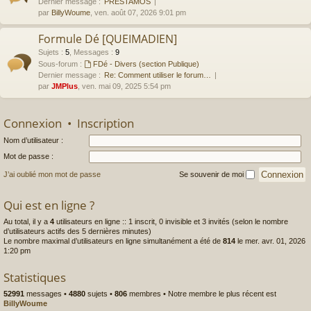
Dernier message :
PRESTAMOS
par
BillyWoume
, ven. août 07, 2026 9:01 pm
Formule Dé [QUEIMADIEN]
Sujets
:
5
,
Messages
:
9
Sous-forum :
FDé - Divers (section Publique)
Dernier message :
Re: Comment utiliser le forum…
par
JMPlus
, ven. mai 09, 2025 5:54 pm
Connexion
•
Inscription
Nom d’utilisateur :
Mot de passe :
J’ai oublié mon mot de passe
Se souvenir de moi
Qui est en ligne ?
Au total, il y a
4
utilisateurs en ligne :: 1 inscrit, 0 invisible et 3 invités (selon le nombre
d’utilisateurs actifs des 5 dernières minutes)
Le nombre maximal d’utilisateurs en ligne simultanément a été de
814
le mer. avr. 01, 2026
1:20 pm
Statistiques
52991
messages •
4880
sujets •
806
membres • Notre membre le plus récent est
BillyWoume