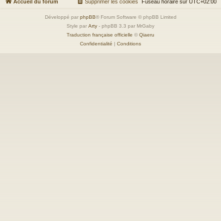
Accueil du forum
Supprimer les cookies
Fuseau horaire sur
UTC+02:00
Développé par
phpBB
® Forum Software © phpBB Limited
Style par
Arty
- phpBB 3.3 par MrGaby
Traduction française officielle
©
Qiaeru
Confidentialité
|
Conditions