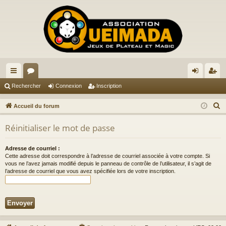
ac
or
on
ns
Rechercher
Connexion
Inscription
co
u
ne
cri
R
Accueil du forum
ur
m
xi
pti
e
Réinitialiser le mot de passe
c
ci
s
on
on
h
s
Adresse de courriel :
e
Cette adresse doit correspondre à l’adresse de courriel associée à votre compte. Si
r
vous ne l’avez jamais modifié depuis le panneau de contrôle de l’utilisateur, il s’agit de
l’adresse de courriel que vous avez spécifiée lors de votre inscription.
c
h
e
r