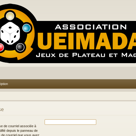
iption
se
se de courriel associée à
difié depuis le panneau de
esse de courriel que vous avez