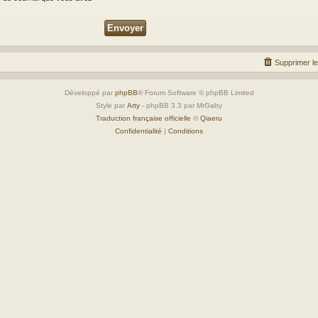
Supprimer l
Développé par
phpBB
® Forum Software © phpBB Limited
Style par
Arty
- phpBB 3.3 par MrGaby
Traduction française officielle
©
Qiaeru
Confidentialité
|
Conditions