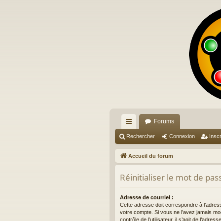
Forums
ac
Rechercher
Connexion
Inscr
co
Accueil du forum
ur
Réinitialiser le mot de pas
ci
s
Adresse de courriel :
Cette adresse doit correspondre à l’adres
votre compte. Si vous ne l’avez jamais mo
contrôle de l’utilisateur, il s’agit de l’adr