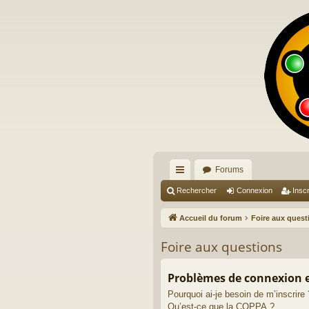
Forums
ac
Rechercher
Connexion
Inscr
co
Accueil du forum
Foire aux quest
ur
Foire aux questions
ci
s
Problèmes de connexion et
Pourquoi ai-je besoin de m’inscrire 
Qu’est-ce que la COPPA ?