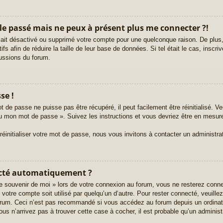
r le passé mais ne peux à présent plus me connecter ?!
ur ait désactivé ou supprimé votre compte pour une quelconque raison. De pl
tifs afin de réduire la taille de leur base de données. Si tel était le cas, ins
cussions du forum.
se !
 de passe ne puisse pas être récupéré, il peut facilement être réinitialisé. Ve
rdu mon mot de passe ». Suivez les instructions et vous devriez être en mesu
initialiser votre mot de passe, nous vous invitons à contacter un administra
ecté automatiquement ?
 souvenir de moi » lors de votre connexion au forum, vous ne resterez conn
e votre compte soit utilisé par quelqu’un d’autre. Pour rester connecté, veuill
orum. Ceci n’est pas recommandé si vous accédez au forum depuis un ordinate
ous n’arrivez pas à trouver cette case à cocher, il est probable qu’un administ