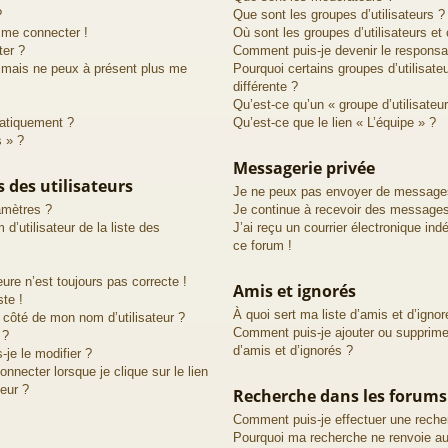
?
Que sont les groupes d’utilisateurs ?
s me connecter !
Où sont les groupes d’utilisateurs et
ter ?
Comment puis-je devenir le responsab
é mais ne peux à présent plus me
Pourquoi certains groupes d’utilisat
différente ?
Qu’est-ce qu’un « groupe d’utilisateur
atiquement ?
Qu’est-ce que le lien « L’équipe » ?
s » ?
Messagerie privée
 des utilisateurs
Je ne peux pas envoyer de messages
amètres ?
Je continue à recevoir des messages 
utilisateur de la liste des
J’ai reçu un courrier électronique ind
ce forum !
eure n’est toujours pas correcte !
Amis et ignorés
ste !
À quoi sert ma liste d’amis et d’ignor
 côté de mon nom d’utilisateur ?
Comment puis-je ajouter ou supprimer
 ?
d’amis et d’ignorés ?
je le modifier ?
necter lorsque je clique sur le lien
teur ?
Recherche dans les forums
Comment puis-je effectuer une reche
Pourquoi ma recherche ne renvoie au