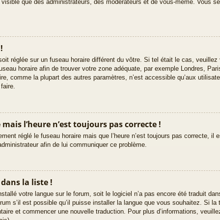
ez visible que des administrateurs, des modérateurs et de vous-même. Vous s
!
 soit réglée sur un fuseau horaire différent du vôtre. Si tel était le cas, veuil
le fuseau horaire afin de trouver votre zone adéquate, par exemple Londres, Par
ire, comme la plupart des autres paramètres, n’est accessible qu’aux utilisate
faire.
e mais l’heure n’est toujours pas correcte !
ement réglé le fuseau horaire mais que l’heure n’est toujours pas correcte, il 
 administrateur afin de lui communiquer ce problème.
ans la liste !
nstallé votre langue sur le forum, soit le logiciel n’a pas encore été traduit d
m s’il est possible qu’il puisse installer la langue que vous souhaitez. Si la 
ntaire et commencer une nouvelle traduction. Pour plus d’informations, veuille