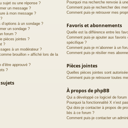
Pourquoi ma recherche renvoie à une
u sujet ou une réponse ?
Comment puis-je rechercher des me
rimer un message ?
Comment puis-je retrouver mes prop
ature à mon message ?
 ?
s d’options à un sondage ?
Favoris et abonnements
imer un sondage ?
Quelle est la différence entre les fa
un forum ?
Comment puis-je ajouter aux favoris 
de pièces jointes ?
spécifique ?
nt ?
Comment puis-je m’abonner à un for
ssages à un modérateur ?
Comment puis-je résilier mes abonn
comme brouillon » affiché lors de la
 d’être approuvé ?
Pièces jointes
ets ?
Quelles pièces jointes sont autorisé
Comment puis-je retrouver toutes mes
 sujets
À propos de phpBB
Qui a développé ce logiciel de forum
Pourquoi la fonctionnalité X n’est pas
Qui dois-je contacter à propos de pr
liés à ce forum ?
Comment puis-je contacter un admini