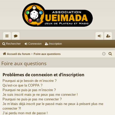
ac
or
on
ns
Rechercher
Connexion
Inscription
co
u
ne
cri
R
Accueil du forum
Foire aux questions
ur
m
xi
pti
e
Foire aux questions
c
ci
s
on
on
h
Problèmes de connexion et d’inscription
s
e
Pourquoi ai-je besoin de m’inscrire ?
r
Qu’est-ce que la COPPA ?
c
Pourquoi ne puis-je pas m’inscrire ?
h
Je suis inscrit mais je ne peux pas me connecter !
e
Pourquoi ne puis-je pas me connecter ?
Je m’étais déjà inscrit par le passé mais ne peux à présent plus me
r
connecter ?!
J’ai perdu mon mot de passe !