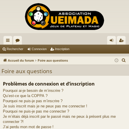
ac
or
on
ns
Rechercher
Connexion
Inscription
co
u
ne
cri
R
Accueil du forum
Foire aux questions
ur
m
xi
pti
e
Foire aux questions
c
ci
s
on
on
h
Problèmes de connexion et d’inscription
s
e
Pourquoi ai-je besoin de m’inscrire ?
r
Qu’est-ce que la COPPA ?
c
Pourquoi ne puis-je pas m’inscrire ?
h
Je suis inscrit mais je ne peux pas me connecter !
e
Pourquoi ne puis-je pas me connecter ?
Je m’étais déjà inscrit par le passé mais ne peux à présent plus me
r
connecter ?!
J’ai perdu mon mot de passe !